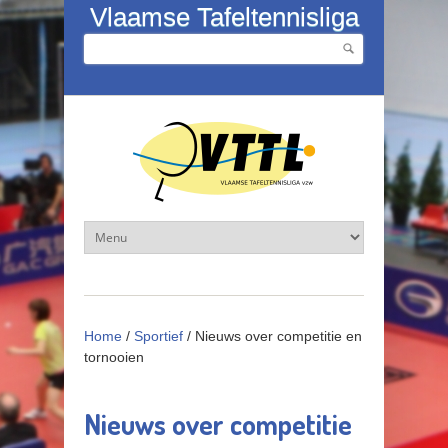
Overslaan en naar de inhoud gaan
Vlaamse Tafeltennisliga
Zoeken
Zoekveld
Home
/
Sportief
/
Nieuws over competitie en
tornooien
Nieuws over competitie