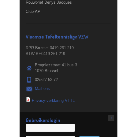
Rouwbrief Denys Jacques
Club-API
Vlaamse Tafeltennisliga VZW
RPR Brussel 0419.261.219
BTW BE0419.261.219
Brogniezstraat 41 bus 3
1070 Brussel
02/527 53 72
Mail ons
Privacy-verklaring VTTL
↑
Gebruikerslogin