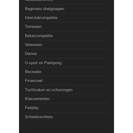
Beginners doelgroepen
Interclubcompetitie
Tornooien
Bekercompetitie
Veteranen
Dames
G-sport en Parkipong
Recreatie
Financieel
Tuchtzaken en schorsingen
Klassementen
Fairplay
Scheidsrechters