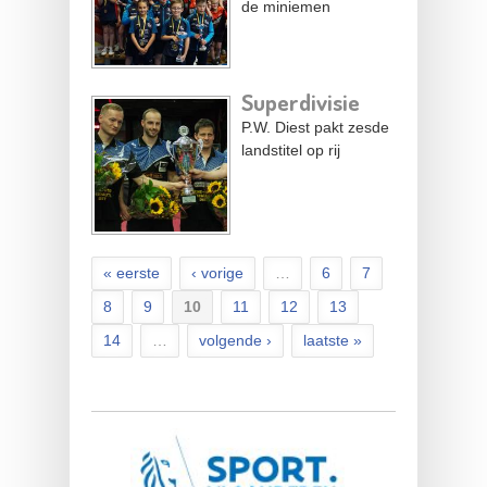
de miniemen
Superdivisie
P.W. Diest pakt zesde
landstitel op rij
« eerste
‹ vorige
…
6
7
8
9
10
11
12
13
14
…
volgende ›
laatste »