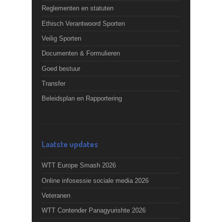
Reglementen en statuten
Ethisch Verantwoord Sporten
Veilig Sporten
Documenten & Formulieren
Goed bestuur
Transfer
Beleidsplan en Rapportering
Laatste updates
WTT Europe Smash 2026
Online infosessie sociale media 2026
Veteranen
WTT Contender Panagyurishte 2026