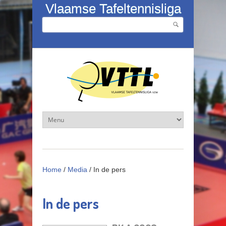
Overslaan en naar de inhoud gaan
Vlaamse Tafeltennisliga
Zoeken
Zoekveld
Home
/
Media
/
In de pers
In de pers