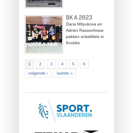
BK A 2023
Daria Mityukova en
Adrien Rassenfosse
pakken enkeltitels in
Knokke
1
2
3
4
5
6
volgende ›
laatste »