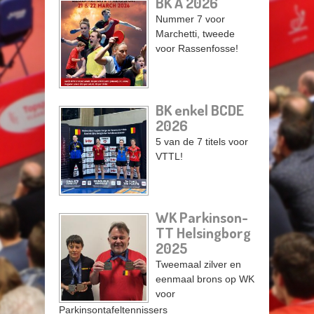
BK A 2026
Pagina's
Nummer 7 voor
Marchetti, tweede
voor Rassenfosse!
BK enkel BCDE
2026
5 van de 7 titels voor
VTTL!
WK Parkinson-
TT Helsingborg
2025
Tweemaal zilver en
eenmaal brons op WK
voor
Parkinsontafeltennissers