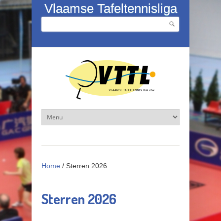
Overslaan en naar de inhoud gaan
Vlaamse Tafeltennisliga
Zoeken
Zoekveld
Home
/
Sterren 2026
Sterren 2026