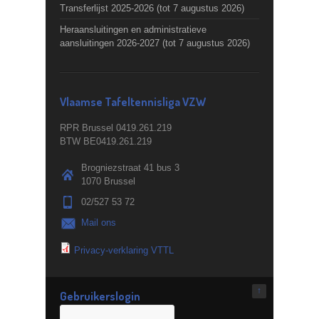
Transferlijst 2025-2026 (tot 7 augustus 2026)
Heraansluitingen en administratieve
aansluitingen 2026-2027 (tot 7 augustus 2026)
Vlaamse Tafeltennisliga VZW
RPR Brussel 0419.261.219
BTW BE0419.261.219
Brogniezstraat 41 bus 3
1070 Brussel
02/527 53 72
Mail ons
Privacy-verklaring VTTL
↑
Gebruikerslogin