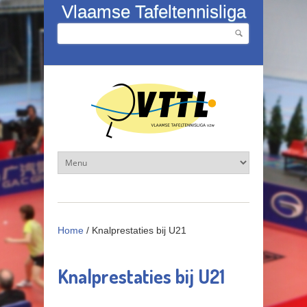
Overslaan en naar de inhoud gaan
Vlaamse Tafeltennisliga
Zoeken
Zoekveld
Home
/
Knalprestaties bij U21
Knalprestaties bij U21