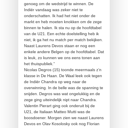
genoeg om de wedstrijd te winnen. De
Indiër vandaag was zeker niet te
onderschatten. Ik had het niet onder de
markt en heb moeten knokken om de zege
binnen te halen. Ik sta nu op de hoofdtabel
van de U21. Een echte doelstelling heb ik
niet, ik ga het nu match per match bekijken.
Naast Laurens Devos staan er nog een
enkele andere Belgen op de hoofdtabel. Dat
is leuk, zo kunnen we ons eens tonen aan
het thuispubliek.”
Nicolas Degros (15) toonde meermaals z’n
klasse in De Haan. De Waal leek ook tegen
de Indiër Chandra op weg naar de
overwinning. In de belle was de spanning te
snijden. Degros was wat ongelukkig en de
zege ging uiteindelijk nipt naar Chandra.
Valentin Pierart ging ook onderuit bij de
U21, de Italiaan Matteo Mutti was de
boosdoener. Morgen zien we naast Laurens
Devos en Olav Kosolosky ook nog Florian