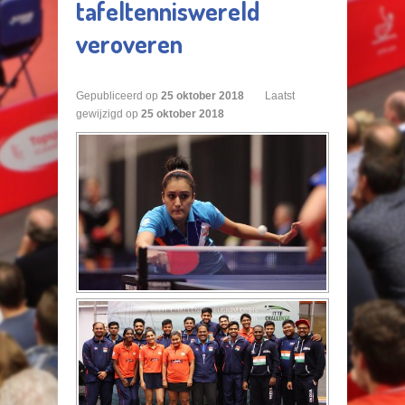
tafeltenniswereld
veroveren
Gepubliceerd op
25
oktober
2018
Laatst
gewijzigd op
25 oktober 2018