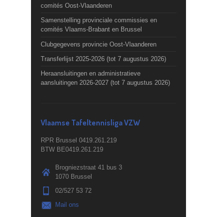
comités Oost-Vlaanderen
Samenstelling provinciale commissies en
comités Vlaams-Brabant en Brussel
Clubgegevens provincie Oost-Vlaanderen
Transferlijst 2025-2026 (tot 7 augustus 2026)
Heraansluitingen en administratieve
aansluitingen 2026-2027 (tot 7 augustus 2026)
Vlaamse Tafeltennisliga VZW
RPR Brussel 0419.261.219
BTW BE0419.261.219
Brogniezstraat 41 bus 3
1070 Brussel
02/527 53 72
Mail ons