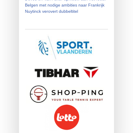
Belgen met nodige ambities naar Frankrijk
Nuytinck verovert dubbeltitel