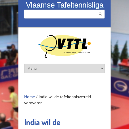
Overslaan en naar de inhoud gaan
Vlaamse Tafeltennisliga
Zoeken
Zoekveld
Home
/
India wil de tafeltenniswereld
veroveren
India wil de