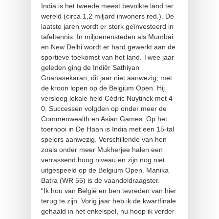
India is het tweede meest bevolkte land ter
wereld (circa 1,2 miljard inwoners red.). De
laatste jaren wordt er sterk geïnvesteerd in
tafeltennis. In miljoenensteden als Mumbai
en New Delhi wordt er hard gewerkt aan de
sportieve toekomst van het land. Twee jaar
geleden ging de Indiër Sathiyan
Gnanasekaran, dit jaar niet aanwezig, met
de kroon lopen op de Belgium Open. Hij
versloeg lokale held Cédric Nuytinck met 4-
0. Successen volgden op onder meer de
Commenwealth en Asian Games. Op het
toernooi in De Haan is India met een 15-tal
spelers aanwezig. Verschillende van hen
zoals onder meer Mukherjee halen een
verrassend hoog niveau en zijn nog niet
uitgespeeld op de Belgium Open. Manika
Batra (WR 55) is de vaandeldraagster.
“Ik hou van België en ben tevreden van hier
terug te zijn. Vorig jaar heb ik de kwartfinale
gehaald in het enkelspel, nu hoop ik verder