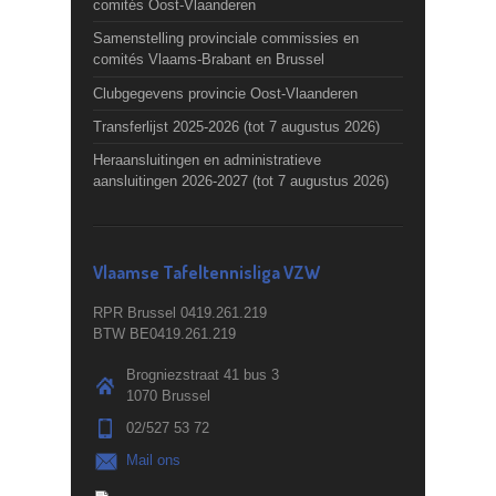
comités Oost-Vlaanderen
Samenstelling provinciale commissies en
comités Vlaams-Brabant en Brussel
Clubgegevens provincie Oost-Vlaanderen
Transferlijst 2025-2026 (tot 7 augustus 2026)
Heraansluitingen en administratieve
aansluitingen 2026-2027 (tot 7 augustus 2026)
Vlaamse Tafeltennisliga VZW
RPR Brussel 0419.261.219
BTW BE0419.261.219
Brogniezstraat 41 bus 3
1070 Brussel
02/527 53 72
Mail ons