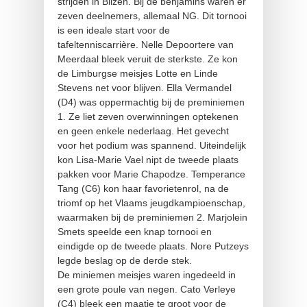
strijden in Bilzen. Bij de benjamins waren er
zeven deelnemers, allemaal NG. Dit tornooi
is een ideale start voor de
tafeltenniscarrière. Nelle Depoortere van
Meerdaal bleek veruit de sterkste. Ze kon
de Limburgse meisjes Lotte en Linde
Stevens net voor blijven. Ella Vermandel
(D4) was oppermachtig bij de preminiemen
1. Ze liet zeven overwinningen optekenen
en geen enkele nederlaag. Het gevecht
voor het podium was spannend. Uiteindelijk
kon Lisa-Marie Vael nipt de tweede plaats
pakken voor Marie Chapodze. Temperance
Tang (C6) kon haar favorietenrol, na de
triomf op het Vlaams jeugdkampioenschap,
waarmaken bij de preminiemen 2. Marjolein
Smets speelde een knap tornooi en
eindigde op de tweede plaats. Nore Putzeys
legde beslag op de derde stek.
De miniemen meisjes waren ingedeeld in
een grote poule van negen. Cato Verleye
(C4) bleek een maatje te groot voor de