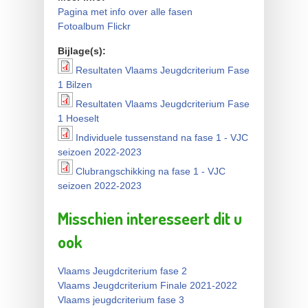
Pagina met info over alle fasen
Fotoalbum Flickr
Bijlage(s):
Resultaten Vlaams Jeugdcriterium Fase
Resultaten Vlaams
1 Bilzen
Jeugdcriterium Fase 1 Bilzen
Resultaten Vlaams Jeugdcriterium Fase
Resultaten Vlaams
1 Hoeselt
Jeugdcriterium Fase 1
Individuele tussenstand na fase 1 - VJC
Individuele tussenstand na
seizoen 2022-2023
Hoeselt
fase 1 - VJC seizoen 2022-
Clubrangschikking na fase 1 - VJC
Clubrangschikking na fase 1
seizoen 2022-2023
2023
- VJC seizoen 2022-2023
Misschien interesseert dit u
ook
Vlaams Jeugdcriterium fase 2
Vlaams Jeugdcriterium Finale 2021-2022
Vlaams jeugdcriterium fase 3