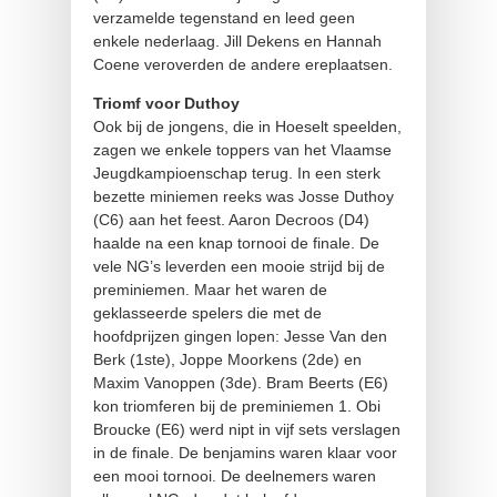
verzamelde tegenstand en leed geen
enkele nederlaag. Jill Dekens en Hannah
Coene veroverden de andere ereplaatsen.
Triomf voor Duthoy
Ook bij de jongens, die in Hoeselt speelden,
zagen we enkele toppers van het Vlaamse
Jeugdkampioenschap terug. In een sterk
bezette miniemen reeks was Josse Duthoy
(C6) aan het feest. Aaron Decroos (D4)
haalde na een knap tornooi de finale. De
vele NG’s leverden een mooie strijd bij de
preminiemen. Maar het waren de
geklasseerde spelers die met de
hoofdprijzen gingen lopen: Jesse Van den
Berk (1ste), Joppe Moorkens (2de) en
Maxim Vanoppen (3de). Bram Beerts (E6)
kon triomferen bij de preminiemen 1. Obi
Broucke (E6) werd nipt in vijf sets verslagen
in de finale. De benjamins waren klaar voor
een mooi tornooi. De deelnemers waren