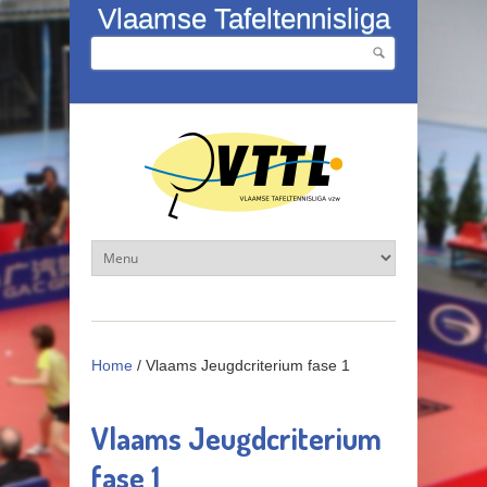
Overslaan en naar de inhoud gaan
Vlaamse Tafeltennisliga
Zoeken
Zoekveld
Home
/
Vlaams Jeugdcriterium fase 1
Vlaams Jeugdcriterium
fase 1