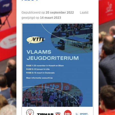
Gepubliceerd op
20
september
2022
Laatst
gewijzigd op
14 maart 2023