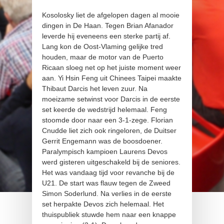
Kosolosky liet de afgelopen dagen al mooie
dingen in De Haan. Tegen Brian Afanador
leverde hij eveneens een sterke partij af.
Lang kon de Oost-Vlaming gelijke tred
houden, maar de motor van de Puerto
Ricaan sloeg net op het juiste moment weer
aan. Yi Hsin Feng uit Chinees Taipei maakte
Thibaut Darcis het leven zuur. Na
moeizame setwinst voor Darcis in de eerste
set keerde de wedstrijd helemaal. Feng
stoomde door naar een 3-1-zege. Florian
Cnudde liet zich ook ringeloren, de Duitser
Gerrit Engemann was de boosdoener.
Paralympisch kampioen Laurens Devos
werd gisteren uitgeschakeld bij de seniores.
Het was vandaag tijd voor revanche bij de
U21. De start was flauw tegen de Zweed
Simon Soderlund. Na verlies in de eerste
set herpakte Devos zich helemaal. Het
thuispubliek stuwde hem naar een knappe