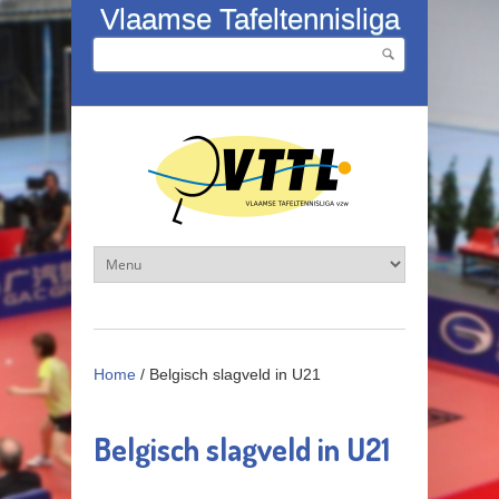
Overslaan en naar de inhoud gaan
Vlaamse Tafeltennisliga
Zoeken
Zoekveld
Home
/
Belgisch slagveld in U21
Belgisch slagveld in U21