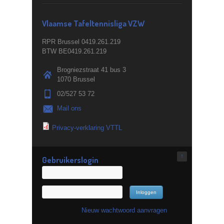
Vlaamse Tafeltennisliga VZW
RPR Brussel 0419.261.219
BTW BE0419.261.219
Brogniezstraat 41 bus 3
1070 Brussel
02/527 53 72
Mail ons
Privacy-verklaring VTTL
↑
Gebruikerslogin
Nieuw wachtwoord aanvragen