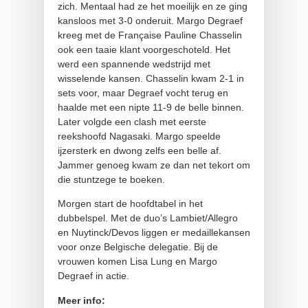
zich. Mentaal had ze het moeilijk en ze ging
kansloos met 3-0 onderuit. Margo Degraef
kreeg met de Française Pauline Chasselin
ook een taaie klant voorgeschoteld. Het
werd een spannende wedstrijd met
wisselende kansen. Chasselin kwam 2-1 in
sets voor, maar Degraef vocht terug en
haalde met een nipte 11-9 de belle binnen.
Later volgde een clash met eerste
reekshoofd Nagasaki. Margo speelde
ijzersterk en dwong zelfs een belle af.
Jammer genoeg kwam ze dan net tekort om
die stuntzege te boeken.
Morgen start de hoofdtabel in het
dubbelspel. Met de duo’s Lambiet/Allegro
en Nuytinck/Devos liggen er medaillekansen
voor onze Belgische delegatie. Bij de
vrouwen komen Lisa Lung en Margo
Degraef in actie.
Meer info: