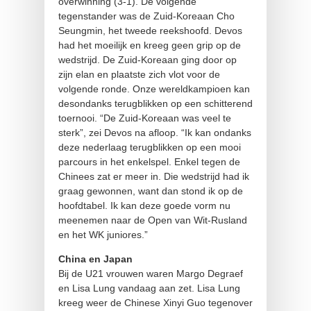
overwinning (3-1). De volgende
tegenstander was de Zuid-Koreaan Cho
Seungmin, het tweede reekshoofd. Devos
had het moeilijk en kreeg geen grip op de
wedstrijd. De Zuid-Koreaan ging door op
zijn elan en plaatste zich vlot voor de
volgende ronde. Onze wereldkampioen kan
desondanks terugblikken op een schitterend
toernooi. “De Zuid-Koreaan was veel te
sterk”, zei Devos na afloop. “Ik kan ondanks
deze nederlaag terugblikken op een mooi
parcours in het enkelspel. Enkel tegen de
Chinees zat er meer in. Die wedstrijd had ik
graag gewonnen, want dan stond ik op de
hoofdtabel. Ik kan deze goede vorm nu
meenemen naar de Open van Wit-Rusland
en het WK juniores.”
China en Japan
Bij de U21 vrouwen waren Margo Degraef
en Lisa Lung vandaag aan zet. Lisa Lung
kreeg weer de Chinese Xinyi Guo tegenover