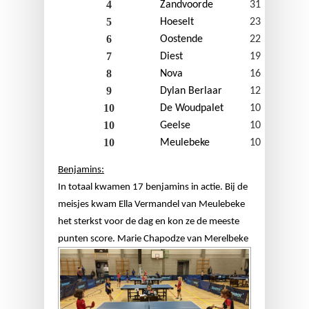
4
Zandvoorde
31
5
Hoeselt
23
6
Oostende
22
7
Diest
19
8
Nova
16
9
Dylan Berlaar
12
10
De Woudpalet
10
10
Geelse
10
10
Meulebeke
10
Benjamins:
In totaal kwamen 17 benjamins in actie. Bij de
meisjes kwam Ella Vermandel van Meulebeke
het sterkst voor de dag en kon ze de meeste
punten score. Marie Chapodze va
n Merelbeke