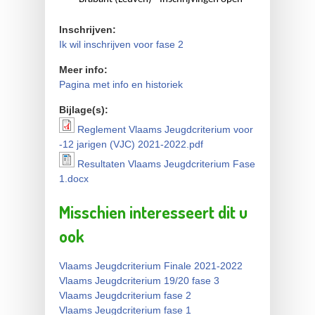
Inschrijven:
Ik wil inschrijven voor fase 2
Meer info:
Pagina met info en historiek
Bijlage(s):
Reglement Vlaams Jeugdcriterium voor
Reglement Vlaams
-12 jarigen (VJC) 2021-2022.pdf
Jeugdcriterium voor -12
Resultaten Vlaams Jeugdcriterium Fase
Resultaten Vlaams
1.docx
jarigen (VJC) 2021-2022.pdf
Jeugdcriterium Fase 1.docx
Misschien interesseert dit u
ook
Vlaams Jeugdcriterium Finale 2021-2022
Vlaams Jeugdcriterium 19/20 fase 3
Vlaams Jeugdcriterium fase 2
Vlaams Jeugdcriterium fase 1