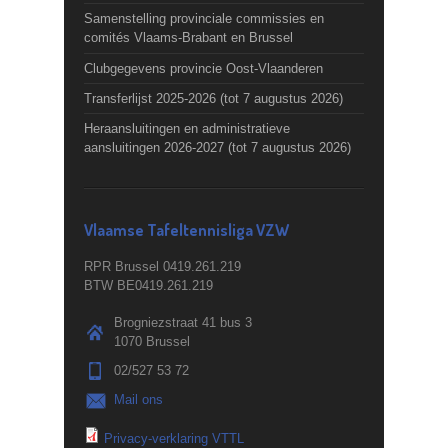
Samenstelling provinciale commissies en
comités Vlaams-Brabant en Brussel
Clubgegevens provincie Oost-Vlaanderen
Transferlijst 2025-2026 (tot 7 augustus 2026)
Heraansluitingen en administratieve
aansluitingen 2026-2027 (tot 7 augustus 2026)
Vlaamse Tafeltennisliga VZW
RPR Brussel 0419.261.219
BTW BE0419.261.219
Brogniezstraat 41 bus 3
1070 Brussel
02/527 53 72
Mail ons
Privacy-verklaring VTTL