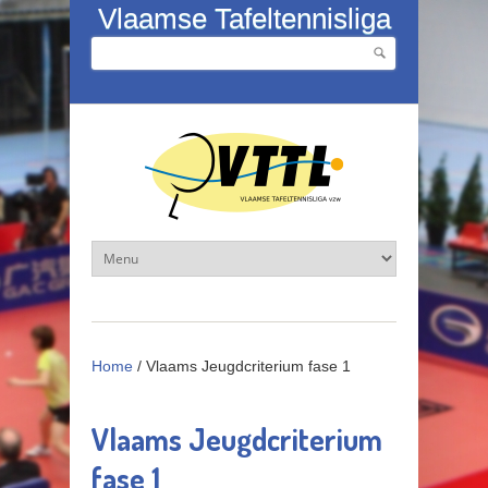
Overslaan en naar de inhoud gaan
Vlaamse Tafeltennisliga
Zoeken
Zoekveld
Home
/
Vlaams Jeugdcriterium fase 1
Vlaams Jeugdcriterium
fase 1