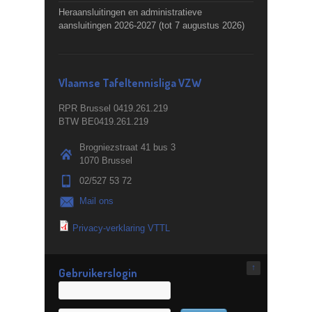
Heraansluitingen en administratieve
aansluitingen 2026-2027 (tot 7 augustus 2026)
Vlaamse Tafeltennisliga VZW
RPR Brussel 0419.261.219
BTW BE0419.261.219
Brogniezstraat 41 bus 3
1070 Brussel
02/527 53 72
Mail ons
Privacy-verklaring VTTL
↑
Gebruikerslogin