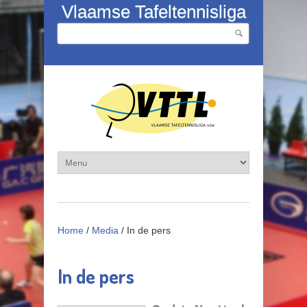
Overslaan en naar de inhoud gaan
Vlaamse Tafeltennisliga
Zoeken
Zoekveld
Home
/
Media
/
In de pers
In de pers