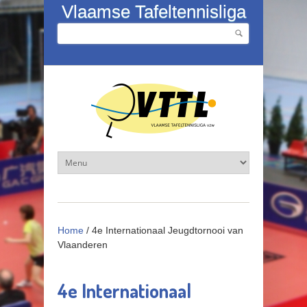
Overslaan en naar de inhoud gaan
Vlaamse Tafeltennisliga
Zoeken
Zoekveld
Home
/
4e Internationaal Jeugdtornooi van
Vlaanderen
4e Internationaal