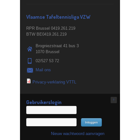
Vlaamse Tafeltennisliga VZW
RPR Brussel 0419.261.219
BTW BE0419.261.219
Brogniezstraat 41 bus 3
1070 Brussel
02/527 53 72
Mail ons
Privacy-verklaring VTTL
↑
Gebruikerslogin
Nieuw wachtwoord aanvragen