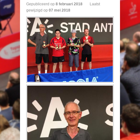
Gepubliceerd op
8
februari
2018
Laatst
gewijzigd op
07 mei 2018