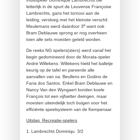
thuisspeler Dominique Lambrechts die
letterlijk in de spurt de Leuvense Françoise
Lambrechts, gans het tornooi aan de
leiding, versloeg met het kleinste verschil.
e
Meulemans werd daardoor 3
want ook
Bram Deblauwe sprong er nog overheen
toen alle sets moesten geteld worden.
De reeks NG spelers(sters) werd vanaf het
begin gedomineerd door de Morata-speler
André Willekens. Willekens hield het balletje
keurig op de tafel en pareerde alle
aanvallen van oa. Beullens en Godino de
Faria dos Santos. Enkel Bram Deblauwe en
Nancy Van den Wyngaert konden koele
François tot een vijfsetter dwingen, maar
moesten uiteindelijk toch buigen voor het
efficiënte speelsysteem van de Kempenaar.
Uitslag Recreatie-spelers
1. Lambrechts Dominiqu 3/2