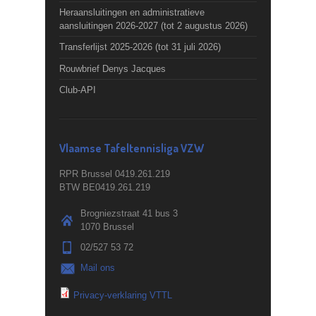
Heraansluitingen en administratieve
aansluitingen 2026-2027 (tot 2 augustus 2026)
Transferlijst 2025-2026 (tot 31 juli 2026)
Rouwbrief Denys Jacques
Club-API
Vlaamse Tafeltennisliga VZW
RPR Brussel 0419.261.219
BTW BE0419.261.219
Brogniezstraat 41 bus 3
1070 Brussel
02/527 53 72
Mail ons
Privacy-verklaring VTTL