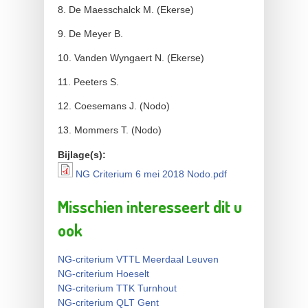
8. De Maesschalck M. (Ekerse)
9. De Meyer B.
10. Vanden Wyngaert N. (Ekerse)
11. Peeters S.
12. Coesemans J. (Nodo)
13. Mommers T. (Nodo)
Bijlage(s):
NG Criterium 6 mei 2018 Nodo.pdf
NG Criterium 6 mei 2018
Misschien interesseert dit u
Nodo.pdf
ook
NG-criterium VTTL Meerdaal Leuven
NG-criterium Hoeselt
NG-criterium TTK Turnhout
NG-criterium QLT Gent