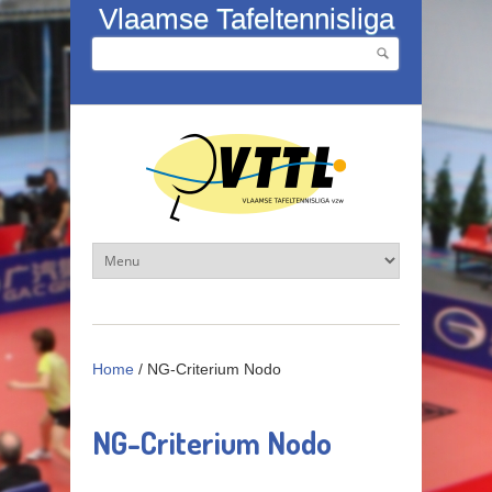
Overslaan en naar de inhoud gaan
Vlaamse Tafeltennisliga
Zoeken
Zoekveld
Home
/
NG-Criterium Nodo
NG-Criterium Nodo