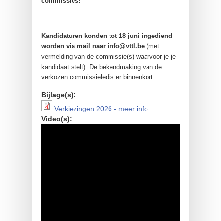
commissies!
Kandidaturen konden tot 18 juni ingediend
worden via mail naar info@vttl.be
(met
vermelding van de commissie(s) waarvoor je je
kandidaat stelt). De bekendmaking van de
verkozen commissieledis er binnenkort.
Bijlage(s):
Verkiezingen 2026 - meer info
Verkiezingen 2026 - meer
Video(s):
info
Video verkiezingen 2026
klein.mp4