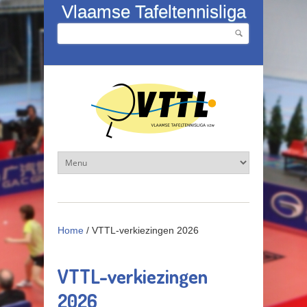
Overslaan en naar de inhoud gaan
Vlaamse Tafeltennisliga
Zoeken
Zoekveld
Home
/
VTTL-verkiezingen 2026
VTTL-verkiezingen
2026