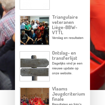
Triangulaire
veteranen
Liège-BBW-
VTTL
Verslag en resultaten
Ontslag- en
transferlijst
Dagelijks vind je een
nieuwe update op
onze website.
Vlaams
Jeugdcriterium
finale
Resultaten en foto's