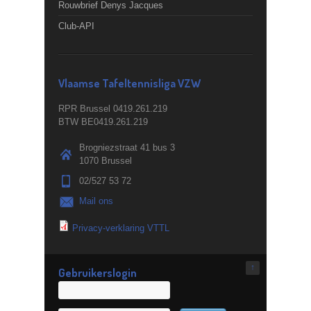
Rouwbrief Denys Jacques
Club-API
Vlaamse Tafeltennisliga VZW
RPR Brussel 0419.261.219
BTW BE0419.261.219
Brogniezstraat 41 bus 3
1070 Brussel
02/527 53 72
Mail ons
Privacy-verklaring VTTL
↑
Gebruikerslogin