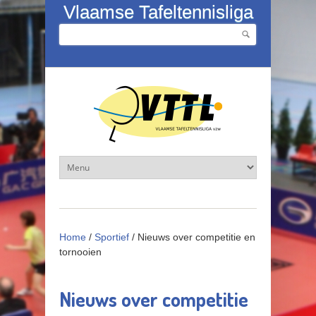
Overslaan en naar de inhoud gaan
Vlaamse Tafeltennisliga
Zoeken
Zoekveld
Home
/
Sportief
/
Nieuws over competitie en
tornooien
Nieuws over competitie