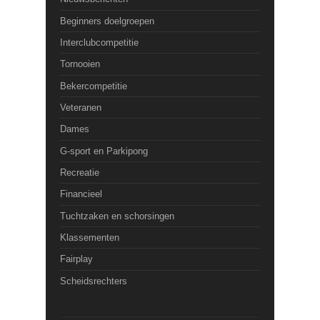
Beginners doelgroepen
Interclubcompetitie
Tornooien
Bekercompetitie
Veteranen
Dames
G-sport en Parkipong
Recreatie
Financieel
Tuchtzaken en schorsingen
Klassementen
Fairplay
Scheidsrechters