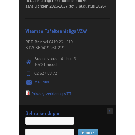
Heraansluitingen en administratieve
aansluitingen 2026-2027 (tot 7 augustus 2026)
Vlaamse Tafeltennisliga VZW
RPR Brussel 0419.261.219
BTW BE0419.261.219
Brogniezstraat 41 bus 3
1070 Brussel
02/527 53 72
Mail ons
Privacy-verklaring VTTL
↑
Gebruikerslogin