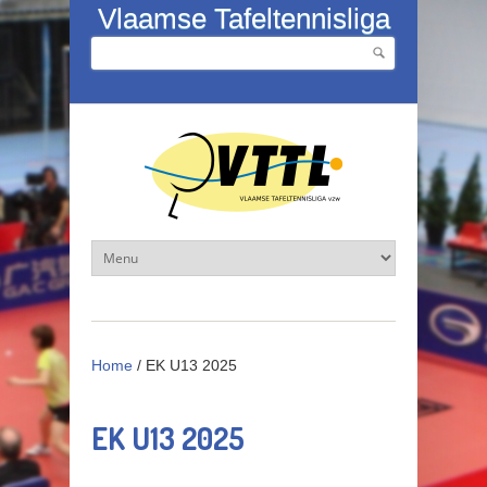
Overslaan en naar de inhoud gaan
Vlaamse Tafeltennisliga
Zoeken
Zoekveld
Home
/
EK U13 2025
EK U13 2025