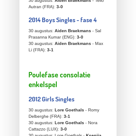
30 augustus:
Aiden Braekmans
- Telio
Autran (FRA):
3-0
2014 Boys Singles - fase 4
30 augustus:
Aiden Braekmans
- Sal
Prasanna Kumar (ENG):
3-0
30 augustus:
Aiden Braekmans
- Max
Li (FRA):
3-1
Poulefase consolatie
enkelspel
2012 Girls Singles
30 augustus:
Lore Goethals
- Romy
Delberghe (FRA):
3-1
30 augustus:
Lore Goethals
- Nora
Cattazzo (LUX):
3-0
30 augustus: Lore Goethals -
Ksenija