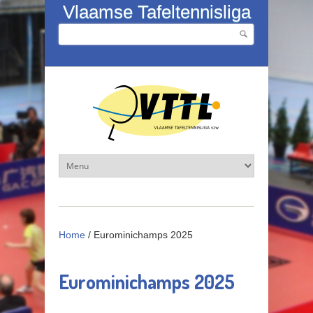
Overslaan en naar de inhoud gaan
Vlaamse Tafeltennisliga
Zoeken
Zoekveld
Home
/
Eurominichamps 2025
Eurominichamps 2025