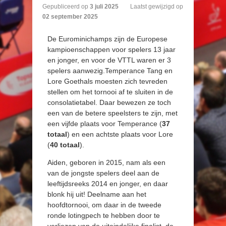
Gepubliceerd op
3
juli
2025
Laatst gewijzigd op
02 september 2025
De Eurominichamps zijn de Europese
kampioenschappen voor spelers 13 jaar
en jonger, en voor de VTTL waren er 3
spelers aanwezig.Temperance Tang en
Lore Goethals moesten zich tevreden
stellen om het tornooi af te sluiten in de
consolatietabel. Daar bewezen ze toch
een van de betere speelsters te zijn, met
een vijfde plaats voor Temperance (
37
totaal
) en een achtste plaats voor Lore
(
40 totaal
).
Aiden, geboren in 2015, nam als een
van de jongste spelers deel aan de
leeftijdsreeks 2014 en jonger, en daar
blonk hij uit! Deelname aan het
hoofdtornooi, om daar in de tweede
ronde lotingpech te hebben door te