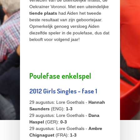
verliezen van de uiteindelijke finalist, de
Oekraïner Voronoi. Met een uiteindelijke
tiende plaats
had Aiden het tweede
beste resultaat van zijn geboortejaar.
Opmerkelijk genoeg versloeg Aiden
diezelfde speler in de poulefase, dus dat
belooft voor volgend jaar!
Poulefase enkelspel
2012 Girls Singles - fase 1
29 augustus: Lore Goethals -
Hannah
Saunders
(ENG):
1-3
29 augustus: Lore Goethals -
Dana
Haspel
(GER):
0-3
29 augustus: Lore Goethals -
Ambre
Chignaguet
(FRA):
1-3