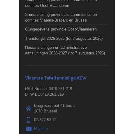
comités Oost-Vlaanderen
Samenstelling provinciale commissies en
comités Vlaams-Brabant en Brussel
Clubgegevens provincie Oost-Vlaanderen
Transferlijst 2025-2026 (tot 7 augustus 2026)
Heraansluitingen en administratieve
aansluitingen 2026-2027 (tot 7 augustus 2026)
Vlaamse Tafeltennisliga VZW
RPR Brussel 0419.261.219
BTW BE0419.261.219
Brogniezstraat 41 bus 3
1070 Brussel
02/527 53 72
Mail ons