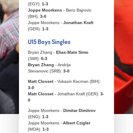
(EGY):
1-3
Joppe Moorkens
- Beriz Bajrovic
(BIH):
3-0
Joppe Moorkens -
Jonathan Kraft
(GER):
1-3
U15 Boys Singles
Bryan Zhang -
Elias-Mate Simo
(SWI):
0-3
Bryan Zhang
- Andrija
Stevanovic (SRB):
3-0
Matt Closset
- Vukasin Kecman (BIH):
3-0
Matt Closset
- Jonathan Kraft (GER):
3-
0
Joppe Moorkens -
Dimitar Dimitrov
(ENG):
1-3
Joppe Moorkens -
Albert Czigler
(MDA):
1-3