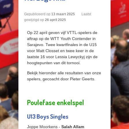
Gepubliceerd op
13
maart
2025
Laatst
gewijzigd op
26 april 2025
Op 22 april geven vijf VTTL-spelers de
aftrap op de WTT Youth Contender in
Sarajevo. Twee kwartfinales in de U15
voor Matt Closset en twee keer in de
laatste 16 voor Lessia Lewyckyj zijn de
hoogtepunten van dit tornooi.
Bekijk hieronder alle resultaten van onze
spelers, gecoacht door Pieter Geerts.
Poulefase enkelspel
U13 Boys Singles
Joppe Moorkens -
Salah Allam