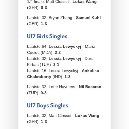
1/4 finale: Matt Closset -
Lukas Wang
(GER):
0-3
Laatste 32: Bryan Zhang -
Samuel Kuhl
(GER):
1-3
U17 Girls Singles
Laatste 64:
Lessia Lewyckyj
- Maria
Cuciuc (MDA):
3-2
Laatste 32:
Lessia Lewycky
j - Duru
Kirbac (TUR):
3-1
Laatste 16: Lessia Lewyckyj -
Ankolika
Chakraborty
(IND):
1-3
Laatste 32: Lotte Nuyttens -
Nil Basaran
(TUR):
0-3
U17 Boys Singles
Laatste 32: Matt Closset -
Lukas Wang
(GER):
1-3