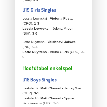
U19 Girls Singles
Lessia Lewyckyj -
Victoria Pustaj
(CRO):
1-3
Lessia Lewyckyj
- Jelena Mrden
(BIH):
3-0
Lotte Nuyttens -
Vaishnavi Jaiswal
(IND):
0-3
Lotte Nuyttens
- Bruna Gucin (CRO):
3-
0
Hoofdtabel enkelspel
U15 Boys Singles
Laatste 32:
Matt Closset
- Jeffrey Wei
(GER):
3-1
Laatste 16:
Matt Closset
- Spyros
Sarigiannidis (LUX):
3-0