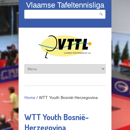
Overslaan en naar de inhoud gaan
Vlaamse Tafeltennisliga
Zoeken
Zoekveld
Home
/
WTT Youth Bosnië-Herzegovina
WTT Youth Bosnië-
Herzegovina