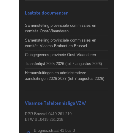
Laatste documenten
Samenstelling provinciale commissies en
comités Oost-Vlaanderen
Samenstelling provinciale commissies en
comités Vlaams-Brabant en Brussel
Clubgegevens provincie Oost-Vlaanderen
Transferlijst 2025-2026 (tot 7 augustus 2026)
Heraansluitingen en administratieve
aansluitingen 2026-2027 (tot 7 augustus 2026)
Vlaamse Tafeltennisliga VZW
RPR Brussel 0419.261.219
BTW BE0419.261.219
Brogniezstraat 41 bus 3