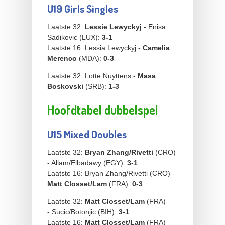
U19 Girls Singles
Laatste 32:
Lessie Lewyckyj
- Enisa
Sadikovic (LUX):
3-1
Laatste 16: Lessia Lewyckyj -
Camelia
Merenco
(MDA):
0-3
Laatste 32: Lotte Nuyttens -
Masa
Boskovski
(SRB):
1-3
Hoofdtabel dubbelspel
U15 Mixed Doubles
Laatste 32:
Bryan Zhang/Rivetti
(CRO)
- Allam/Elbadawy (EGY):
3-1
Laatste 16: Bryan Zhang/Rivetti (CRO) -
Matt Closset/Lam
(FRA):
0-3
Laatste 32:
Matt Closset/Lam
(FRA)
- Sucic/Botonjic (BIH):
3-1
Laatste 16:
Matt Closset/Lam
(FRA)