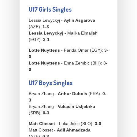
U17 Girls Singles
Lessia Lewyckyj -
Aylin Asgarova
(AZE):
1-3
Lessia Lewyckyj
- Malika Elmallah
(EGY):
3-1
Lotte Nuyttens
- Farida Omar (EGY):
3-
0
Lotte Nuyttens
- Enna Zembic (BIH):
3-
0
U17 Boys Singles
Bryan Zhang -
Arthur Dubois
(FRA):
0-
3
Bryan Zhang -
Vukasin Usljebrka
(SRB):
0-3
Matt Closset
- Luka Jokic
(SLO):
3-0
Matt Closset -
Adil Ahmadzada
(AZE):
0-3