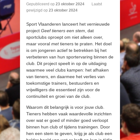
Gepubliceerd op
23
oktober
2024
Laatst
gewijzigd op
23 oktober 2024
Sport Vlaanderen lanceert het vernieuwde
project
Geef tieners een stem
, dat
sportclubs oproept om niet alleen over,
maar vooral
met
tieners te praten. Het doel
is om jongeren actief te betrekken bij het
verbeteren van hun sportervaring binnen de
club. Dit project speelt in op de uitdaging
waarmee veel clubs kampen: het afhaken
van tieners, en daarmee het verlies van
toekomstige trainers, bestuurders en
vrijwilligers die essentieel zijn voor de
continuïteit en groei van de club.
Waarom dit belangrijk is voor jouw club.
Tieners hebben vaak waardevolle inzichten
over wat er goed of minder goed verloopt
binnen hun club of tijdens trainingen. Door
hen een stem te geven, krijg je als club een