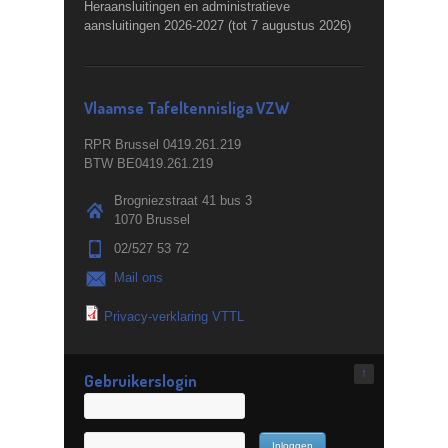
Heraansluitingen en administratieve
aansluitingen 2026-2027 (tot 7 augustus 2026)
Vlaamse Tafeltennisliga VZW
RPR Brussel 0419.261.219
BTW BE0419.261.219
Brogniezstraat 41 bus 3
1070 Brussel
02/527 53 72
Mail ons
Privacy-verklaring VTTL
↑
Gebruikerslogin