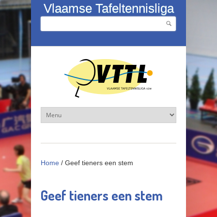
Overslaan en naar de inhoud gaan
Vlaamse Tafeltennisliga
Zoeken
Zoekveld
Home
/
Geef tieners een stem
Geef tieners een stem