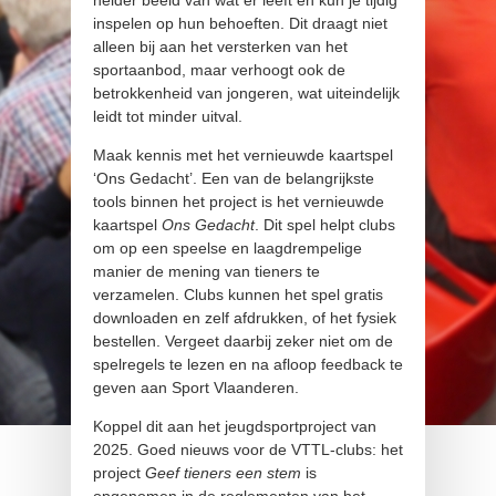
helder beeld van wat er leeft en kun je tijdig
inspelen op hun behoeften. Dit draagt niet
alleen bij aan het versterken van het
sportaanbod, maar verhoogt ook de
betrokkenheid van jongeren, wat uiteindelijk
leidt tot minder uitval.
Maak kennis met het vernieuwde kaartspel
‘Ons Gedacht’. Een van de belangrijkste
tools binnen het project is het vernieuwde
kaartspel
Ons Gedacht
. Dit spel helpt clubs
om op een speelse en laagdrempelige
manier de mening van tieners te
verzamelen. Clubs kunnen het spel gratis
downloaden en zelf afdrukken, of het fysiek
bestellen. Vergeet daarbij zeker niet om de
spelregels te lezen en na afloop feedback te
geven aan Sport Vlaanderen.
Koppel dit aan het jeugdsportproject van
2025. Goed nieuws voor de VTTL-clubs: het
project
Geef tieners een stem
is