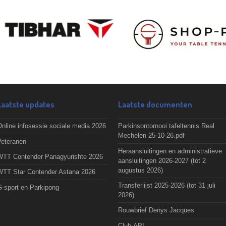
Laatste updates
Laatste documenten
nline infosessie sociale media 2026
Parkinsontornooi tafeltennis Real
Mechelen 25-10-26.pdf
Veteranen
Heraansluitingen en administratieve
WTT Contender Panagyurishte 2026
aansluitingen 2026-2027 (tot 2
augustus 2026)
WTT Star Contender Astana 2026
Transferlijst 2025-2026 (tot 31 juli
G-sport en Parkipong
2026)
Rouwbrief Denys Jacques
Club-API