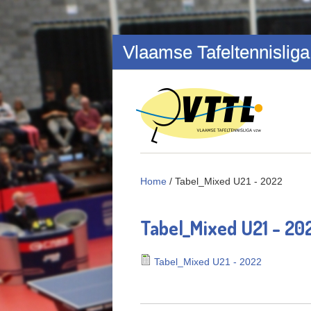
Overslaan en naar de inhoud gaan
Vlaamse Tafeltennisliga
Home
/
Tabel_Mixed U21 - 2022
Tabel_Mixed U21 - 20
Tabel_Mixed U21 - 2022