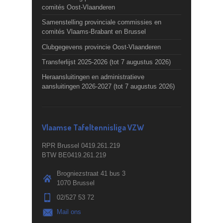
comités Oost-Vlaanderen
Samenstelling provinciale commissies en
comités Vlaams-Brabant en Brussel
Clubgegevens provincie Oost-Vlaanderen
Transferlijst 2025-2026 (tot 7 augustus 2026)
Heraansluitingen en administratieve
aansluitingen 2026-2027 (tot 7 augustus 2026)
Vlaamse Tafeltennisliga VZW
RPR Brussel 0419.261.219
BTW BE0419.261.219
Brogniezstraat 41 bus 3
1070 Brussel
02/527 53 72
Mail ons