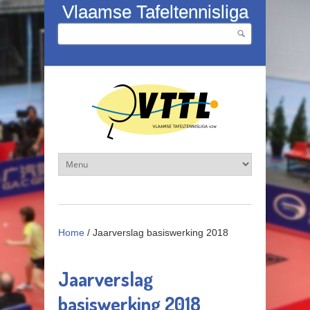
Overslaan en naar de inhoud gaan
Vlaamse Tafeltennisliga
Zoeken
Zoekveld
Home
/
Jaarverslag basiswerking 2018
Jaarverslag
basiswerking 2018