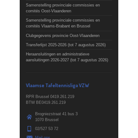
Samenstelling provinciale commissies en
comités Oost-Vlaanderen
Samenstelling provinciale commissies en
comités Vlaams-Brabant en Brussel
Clubgegevens provincie Oost-Vlaanderen
Transferlijst 2025-2026 (tot 7 augustus 2026)
Heraansluitingen en administratieve
aansluitingen 2026-2027 (tot 7 augustus 2026)
Vlaamse Tafeltennisliga VZW
RPR Brussel 0419.261.219
BTW BE0419.261.219
Brogniezstraat 41 bus 3
1070 Brussel
02/527 53 72
Mail ons