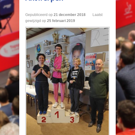
Gepubliceerd op
21
december
2018
Laatst
gewijzigd op
25 februari 2019