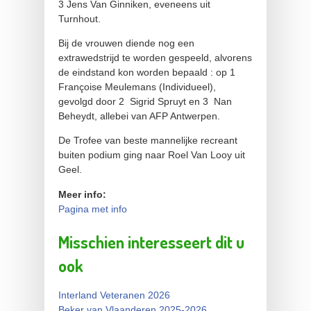
3 Jens Van Ginniken, eveneens uit
Turnhout.
Bij de vrouwen diende nog een
extrawedstrijd te worden gespeeld, alvorens
de eindstand kon worden bepaald : op 1
Françoise Meulemans (Individueel),
gevolgd door 2 Sigrid Spruyt en 3 Nan
Beheydt, allebei van AFP Antwerpen.
De Trofee van beste mannelijke recreant
buiten podium ging naar Roel Van Looy uit
Geel.
Meer info:
Pagina met info
Misschien interesseert dit u
ook
Interland Veteranen 2026
Beker van Vlaanderen 2025-2026