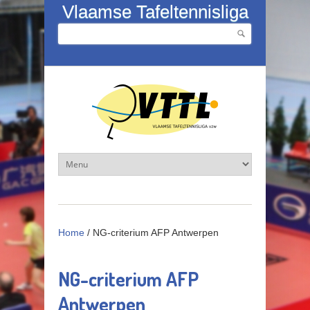
Overslaan en naar de inhoud gaan
Vlaamse Tafeltennisliga
Zoeken
Zoekveld
Home
/
NG-criterium AFP Antwerpen
NG-criterium AFP
Antwerpen