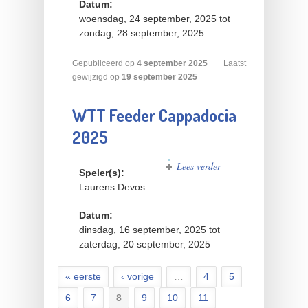
Datum:
woensdag, 24 september, 2025
tot
zondag, 28 september, 2025
Gepubliceerd op
4
september
2025
Laatst
gewijzigd op
19 september 2025
WTT Feeder Cappadocia
2025
Lees verder
over WTT
Speler(s):
Feeder
Laurens Devos
Cappadocia
2025
Datum:
dinsdag, 16 september, 2025
tot
zaterdag, 20 september, 2025
« eerste
‹ vorige
…
4
5
Pagina's
6
7
8
9
10
11