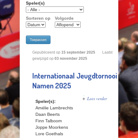
Speler(s)
Sorteren op
Volgorde
Gepubliceerd op
15
september
2025
Laatst
gewijzigd op
03 november 2025
Internationaal Jeugdtornooi
Namen 2025
Lees verder
over
Speler(s):
Internationaal
Amélie Lambrechts
Jeugdtornooi
Daan Beerts
Namen 2025
Finn Talboom
Joppe Moorkens
Lore Goethals