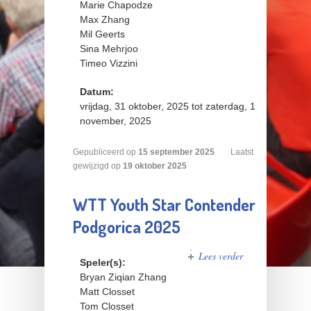
Marie Chapodze
Max Zhang
Mil Geerts
Sina Mehrjoo
Timeo Vizzini
Datum:
vrijdag, 31 oktober, 2025
tot
zaterdag, 1
november, 2025
Gepubliceerd op
15
september
2025
Laatst
gewijzigd op
19 oktober 2025
WTT Youth Star Contender
Podgorica 2025
Lees verder
over WTT
Speler(s):
Youth
Bryan Ziqian Zhang
Star
Matt Closset
Contender
Tom Closset