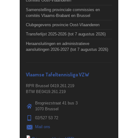
comités Oost-Vlaanderen
Samenstelling provinciale commissies en
comités Vlaams-Brabant en Brussel
Clubgegevens provincie Oost-Vlaanderen
Transferlijst 2025-2026 (tot 7 augustus 2026)
Heraansluitingen en administratieve
aansluitingen 2026-2027 (tot 7 augustus 2026)
Vlaamse Tafeltennisliga VZW
RPR Brussel 0419.261.219
BTW BE0419.261.219
Brogniezstraat 41 bus 3
1070 Brussel
02/527 53 72
Mail ons