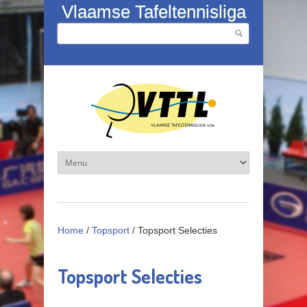
Overslaan en naar de inhoud gaan
Vlaamse Tafeltennisliga
Zoeken
Zoekveld
Home
/
Topsport
/
Topsport Selecties
Topsport Selecties