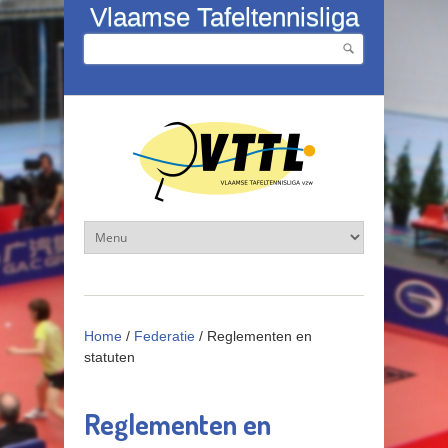
Overslaan en naar de inhoud gaan
Vlaamse Tafeltennisliga
Zoeken
Zoekveld
Home
/
Federatie
/
Reglementen en
statuten
Reglementen en