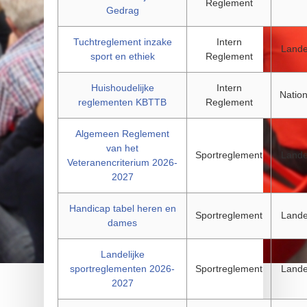
Reglement
Gedrag
Tuchtreglement inzake
Intern
Landel
sport en ethiek
Reglement
Huishoudelijke
Intern
Nation
reglementen KBTTB
Reglement
Algemeen Reglement
van het
Sportreglement
Landel
Veteranencriterium 2026-
2027
Handicap tabel heren en
Sportreglement
Landel
dames
Landelijke
sportreglementen 2026-
Sportreglement
Landel
2027