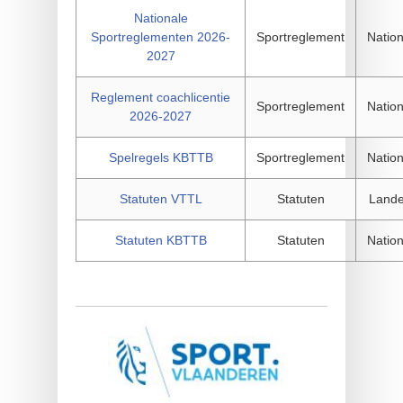
Nationale
Sportreglementen 2026-
Sportreglement
Nation
2027
Reglement coachlicentie
Sportreglement
Nation
2026-2027
Spelregels KBTTB
Sportreglement
Nation
Statuten VTTL
Statuten
Landel
Statuten KBTTB
Statuten
Nation