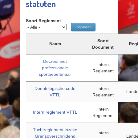
statuten
Soort Reglement
Soort
Naam
Reg
Document
Decreet niet
Intern
professionele
Landel
Reglement
sportbeoefenaar
Deontologische code
Intern
Landel
VTTL
Reglement
Intern
Intern reglement VTTL
Landel
Reglement
Tuchtreglement inzake
Intern
Grensoverschrijdend
Landel