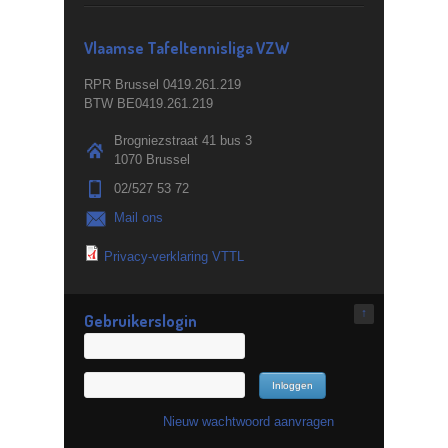
Vlaamse Tafeltennisliga VZW
RPR Brussel 0419.261.219
BTW BE0419.261.219
Brogniezstraat 41 bus 3
1070 Brussel
02/527 53 72
Mail ons
Privacy-verklaring VTTL
↑
Gebruikerslogin
Nieuw wachtwoord aanvragen