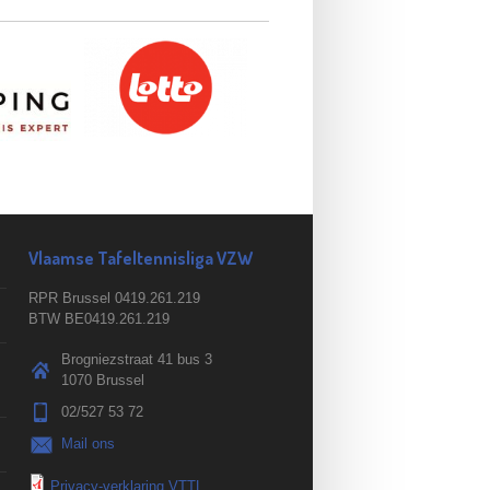
Vlaamse Tafeltennisliga VZW
RPR Brussel 0419.261.219
BTW BE0419.261.219
Brogniezstraat 41 bus 3
1070 Brussel
02/527 53 72
Mail ons
Privacy-verklaring VTTL