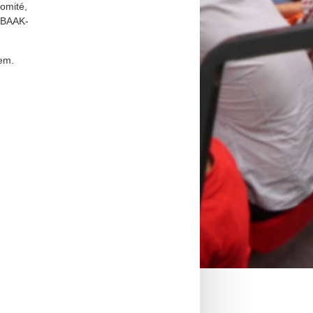
omité,
t BAAK-
lem.