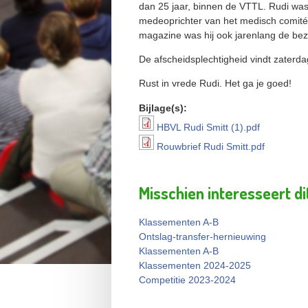
dan 25 jaar, binnen de VTTL. Rudi was
medeoprichter van het medisch comité
magazine was hij ook jarenlang de bezi
De afscheidsplechtigheid vindt zaterda
Rust in vrede Rudi. Het ga je goed!
Bijlage(s):
HBVL Rudi Smitt (1).pdf
HBVL Rudi Smitt (1).pdf
Rouwbrief Rudi Smitt.pdf
Rouwbrief Rudi Smitt.pdf
Misschien interesseert di
Klassementen A-B
Ontslag-transfer-hernieuwing
Klassementen A-B
Klassementen 2024-2025
Competitie 2023-2024