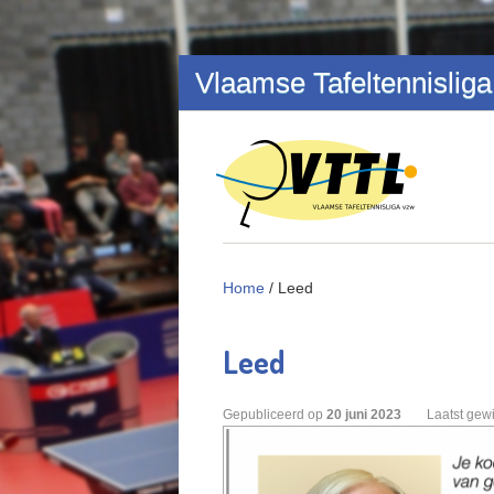
Overslaan en naar de inhoud gaan
Vlaamse Tafeltennisliga
Home
/
Leed
Leed
Gepubliceerd op
20
juni
2023
Laatst gewi