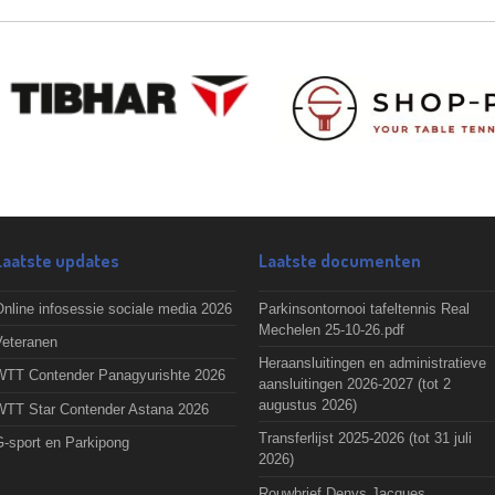
Laatste updates
Laatste documenten
nline infosessie sociale media 2026
Parkinsontornooi tafeltennis Real
Mechelen 25-10-26.pdf
Veteranen
Heraansluitingen en administratieve
WTT Contender Panagyurishte 2026
aansluitingen 2026-2027 (tot 2
augustus 2026)
WTT Star Contender Astana 2026
Transferlijst 2025-2026 (tot 31 juli
G-sport en Parkipong
2026)
Rouwbrief Denys Jacques