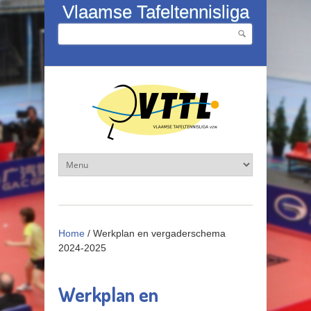
Overslaan en naar de inhoud gaan
Vlaamse Tafeltennisliga
Zoeken
Zoekveld
Home
/
Werkplan en vergaderschema
2024-2025
Werkplan en