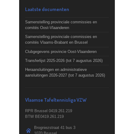
Laatste documenten
Samenstelling provinciale commissies en
comités Oost-Vlaanderen
Samenstelling provinciale commissies en
comités Vlaams-Brabant en Brussel
Clubgegevens provincie Oost-Vlaanderen
Transferlijst 2025-2026 (tot 7 augustus 2026)
Heraansluitingen en administratieve
aansluitingen 2026-2027 (tot 7 augustus 2026)
Vlaamse Tafeltennisliga VZW
RPR Brussel 0419.261.219
BTW BE0419.261.219
Brogniezstraat 41 bus 3
1070 Brussel