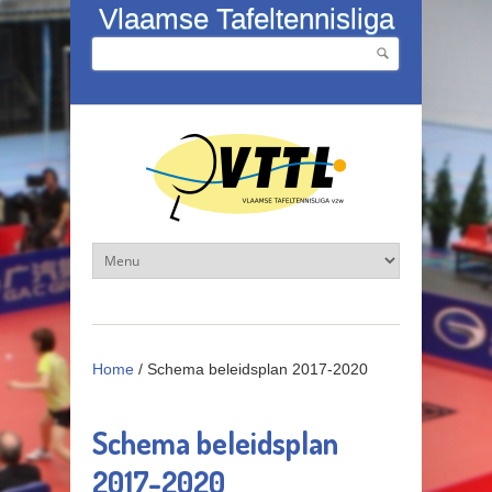
Overslaan en naar de inhoud gaan
Vlaamse Tafeltennisliga
Zoeken
Zoekveld
Home
/
Schema beleidsplan 2017-2020
Schema beleidsplan
2017-2020