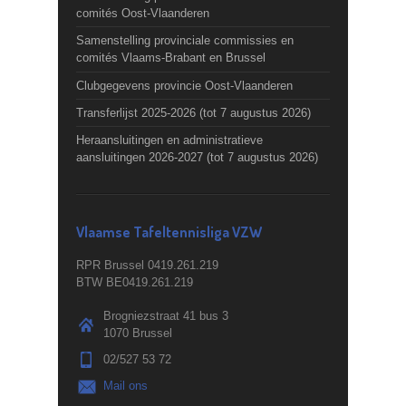
comités Oost-Vlaanderen
Samenstelling provinciale commissies en
comités Vlaams-Brabant en Brussel
Clubgegevens provincie Oost-Vlaanderen
Transferlijst 2025-2026 (tot 7 augustus 2026)
Heraansluitingen en administratieve
aansluitingen 2026-2027 (tot 7 augustus 2026)
Vlaamse Tafeltennisliga VZW
RPR Brussel 0419.261.219
BTW BE0419.261.219
Brogniezstraat 41 bus 3
1070 Brussel
02/527 53 72
Mail ons