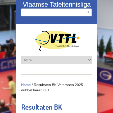
Overslaan en naar de inhoud gaan
Vlaamse Tafeltennisliga
Zoeken
Zoekveld
Home
/
Resultaten BK Veteranen 2025 -
dubbel heren 80+
Resultaten BK