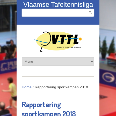
Overslaan en naar de inhoud gaan
Vlaamse Tafeltennisliga
Zoeken
Zoekveld
Home
/
Rapportering sportkampen 2018
Rapportering
sportkampen 2018