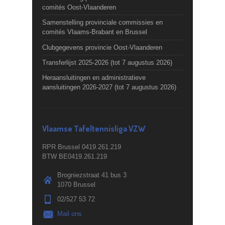
comités Oost-Vlaanderen
Samenstelling provinciale commissies en
comités Vlaams-Brabant en Brussel
Clubgegevens provincie Oost-Vlaanderen
Transferlijst 2025-2026 (tot 7 augustus 2026)
Heraansluitingen en administratieve
aansluitingen 2026-2027 (tot 7 augustus 2026)
Vlaamse Tafeltennisliga VZW
RPR Brussel 0419.261.219
BTW BE0419.261.219
Brogniezstraat 41 bus 3
1070 Brussel
02/527 53 72
Mail ons