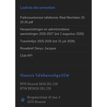
Laatste documenten
Parkinsontornooi tafeltennis Real Mechelen 25-
10-26.pdf
Heraansluitingen en administratieve
aansluitingen 2026-2027 (tot 2 augustus 2026)
Transferlijst 2025-2026 (tot 31 juli 2026)
Rouwbrief Denys Jacques
Club-API
Vlaamse Tafeltennisliga VZW
RPR Brussel 0419.261.219
BTW BE0419.261.219
Brogniezstraat 41 bus 3
1070 Brussel