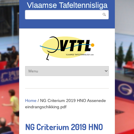
Overslaan en naar de inhoud gaan
Vlaamse Tafeltennisliga
Zoeken
Zoekveld
Home
/
NG Criterium 2019 HNO Assenede
eindrangschikking.pdf
NG Criterium 2019 HNO