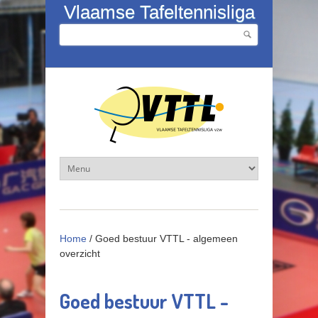
Overslaan en naar de inhoud gaan
Vlaamse Tafeltennisliga
Zoeken
Zoekveld
Home
/
Goed bestuur VTTL - algemeen
overzicht
Goed bestuur VTTL -