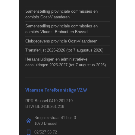
Samenstelling provinciale commissies en
comités Oost-Vlaanderen
Samenstelling provinciale commissies en
comités Vlaams-Brabant en Brussel
Clubgegevens provincie Oost-Vlaanderen
Transferlijst 2025-2026 (tot 7 augustus 2026)
Heraansluitingen en administratieve
aansluitingen 2026-2027 (tot 7 augustus 2026)
Vlaamse Tafeltennisliga VZW
RPR Brussel 0419.261.219
BTW BE0419.261.219
Brogniezstraat 41 bus 3
1070 Brussel
02/527 53 72