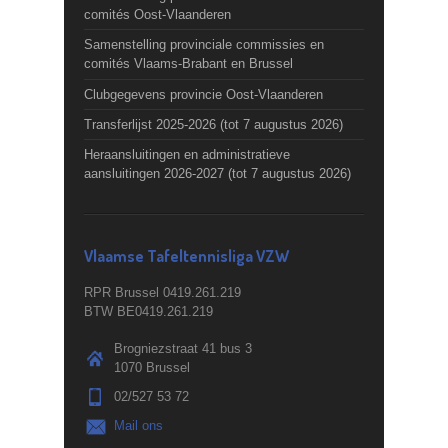
comités Oost-Vlaanderen
Samenstelling provinciale commissies en
comités Vlaams-Brabant en Brussel
Clubgegevens provincie Oost-Vlaanderen
Transferlijst 2025-2026 (tot 7 augustus 2026)
Heraansluitingen en administratieve
aansluitingen 2026-2027 (tot 7 augustus 2026)
Vlaamse Tafeltennisliga VZW
RPR Brussel 0419.261.219
BTW BE0419.261.219
Brogniezstraat 41 bus 3
1070 Brussel
02/527 53 72
Mail ons