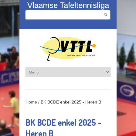
Overslaan en naar de inhoud gaan
Vlaamse Tafeltennisliga
Zoeken
Zoekveld
Home
/
BK BCDE enkel 2025 - Heren B
BK BCDE enkel 2025 -
Heren B