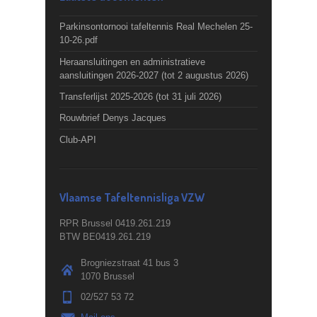
Parkinsontornooi tafeltennis Real Mechelen 25-
10-26.pdf
Heraansluitingen en administratieve
aansluitingen 2026-2027 (tot 2 augustus 2026)
Transferlijst 2025-2026 (tot 31 juli 2026)
Rouwbrief Denys Jacques
Club-API
Vlaamse Tafeltennisliga VZW
RPR Brussel 0419.261.219
BTW BE0419.261.219
Brogniezstraat 41 bus 3
1070 Brussel
02/527 53 72