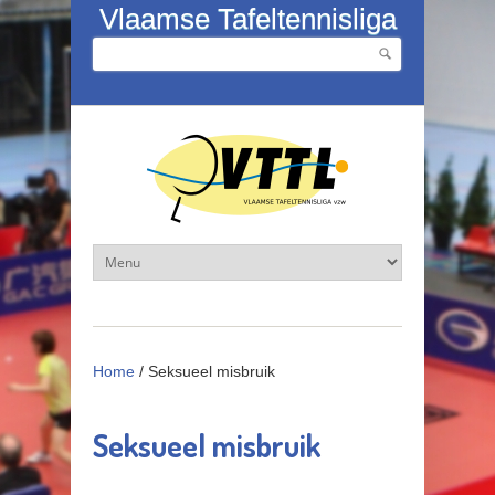
Overslaan en naar de inhoud gaan
Vlaamse Tafeltennisliga
Zoeken
Zoekveld
Home
/
Seksueel misbruik
Seksueel misbruik