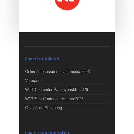
Laatste updates
Online infosessie sociale media 2026
Veteranen
WTT Contender Panagyurishte 2026
WTT Star Contender Astana 2026
G-sport en Parkipong
Laatste documenten