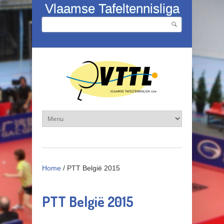
Overslaan en naar de inhoud gaan
Vlaamse Tafeltennisliga
Zoeken
Zoekveld
Home
/
PTT België 2015
PTT België 2015