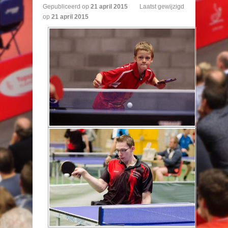
Gepubliceerd op
21
april
2015
Laatst gewijzigd
op
21 april 2015