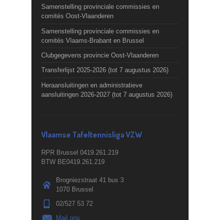
Samenstelling provinciale commissies en
comités Oost-Vlaanderen
Samenstelling provinciale commissies en
comités Vlaams-Brabant en Brussel
Clubgegevens provincie Oost-Vlaanderen
Transferlijst 2025-2026 (tot 7 augustus 2026)
Heraansluitingen en administratieve
aansluitingen 2026-2027 (tot 7 augustus 2026)
Vlaamse Tafeltennisliga VZW
RPR Brussel 0419.261.219
BTW BE0419.261.219
Brogniezstraat 41 bus 3
1070 Brussel
02/527 53 72
Mail ons