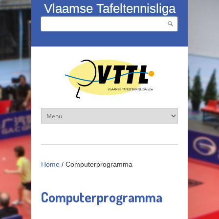
Overslaan en naar de inhoud gaan
Vlaamse Tafeltennisliga
Zoeken
Zoekveld
Home
/
Computerprogramma
Computerprogramma