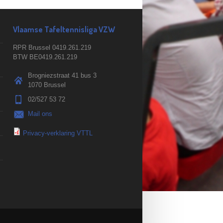
Vlaamse Tafeltennisliga VZW
RPR Brussel 0419.261.219
BTW BE0419.261.219
Brogniezstraat 41 bus 3
1070 Brussel
02/527 53 72
Mail ons
Privacy-verklaring VTTL