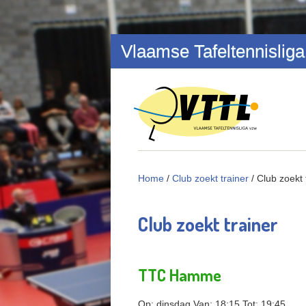
Overslaan en naar de inhoud gaan
Vlaamse Tafeltennisliga
Home
/
Club zoekt trainer
/
Club zoekt 
Club zoekt trainer
TTC Hamme
Op:
dinsdag
Van:
18:15
Tot:
19:45